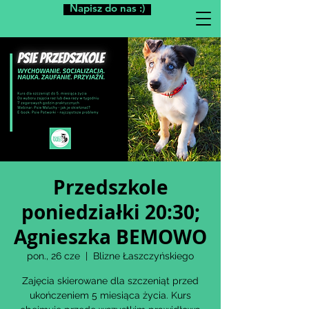
Napisz do nas :)
Przedszkole
poniedziałki 20:30;
Agnieszka BEMOWO
pon., 26 cze
  |  
Blizne Łaszczyńskiego
Zajęcia skierowane dla szczeniąt przed
ukończeniem 5 miesiąca życia. Kurs