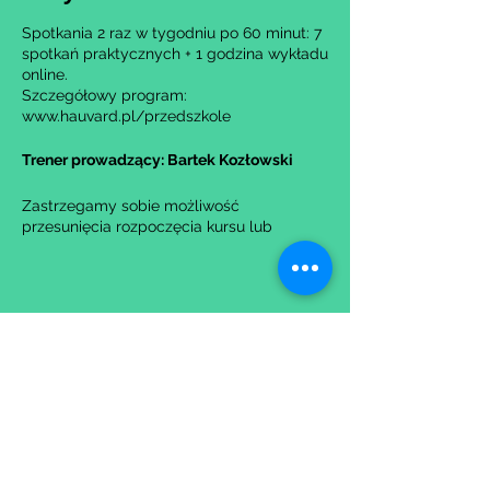
Spotkania 2 raz w tygodniu po 60 minut: 7
spotkań praktycznych + 1 godzina wykładu
online.
Szczegółowy program:
www.hauvard.pl/przedszkole
Trener prowadzący: Bartek Kozłowski
Zastrzegamy sobie możliwość
przesunięcia rozpoczęcia kursu lub
anulowania go w przypadku nie uzbierania
się minimalnej liczby osób na grupę.
Udostępnij to wydarzenie
Wypełniając formularz zgadzasz się z naszą
Polityką
Prywatności.