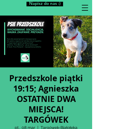
Napisz do nas :)
Przedszkole piątki
19:15; Agnieszka
OSTATNIE DWA
MIEJSCA!
TARGÓWEK
pt., 08 mar
  |  
Targówek-Białołęka