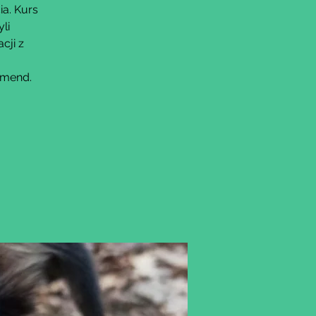
ia. Kurs
li
cji z
omend.