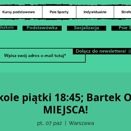
Kursy podstawowe
Psie Sporty
Indywidualne
Stref
dszkole
Podstawówka
Socjalizacja
Psie 
Dołącz do newslettera! :)
kole piątki 18:45; Bartek 
MIEJSCA!
pt., 07 paź
  |  
Warszawa