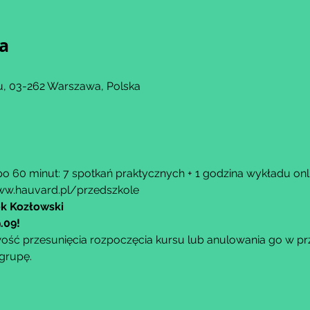
ja
, 03-262 Warszawa, Polska
o 60 minut: 7 spotkań praktycznych + 1 godzina wykładu onli
w.hauvard.pl/przedszkole
ek Kozłowski
.09!
ść przesunięcia rozpoczęcia kursu lub anulowania go w przy
grupę.