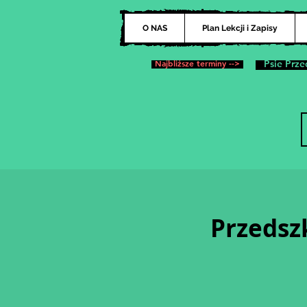
O NAS
Plan Lekcji i Zapisy
Najbliższe terminy -->
Psie Prze
Przedsz