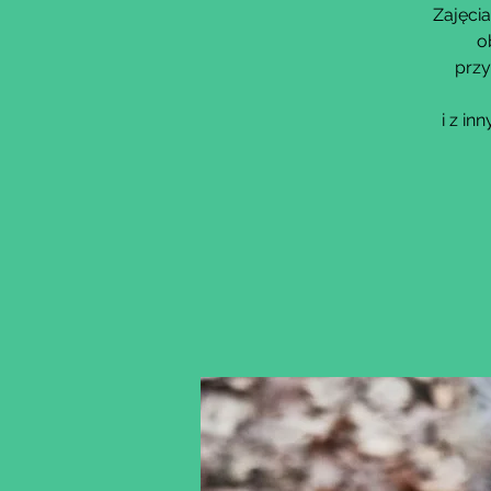
Zajęcia
o
przy
i z i