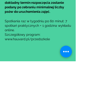
dokładny termin rozpoczęcia zostanie
podany po zebraniu minimalnej liczby
psów do uruchomienia zajęć.
Spotkania raz w tygodniu po 60 minut: 7
spotkań praktycznych + 1 godzina wykładu
online.
Szczegółowy program:
www.hauvard.pl/przedszkole
Trener prowadzący: Bartek Kozlowski
Zastrzegamy sobie możliwość
przesunięcia startu do dwóch tygodni lub
Udostępnij to wydarzenie
anulowania grupy w przypadku zbyt małej
liczby zgłoszeń.
Wypełniając formularz zgadzasz się z naszą
Polityką
Prywatności.
Zastrzegamy sobie możliwość przesunięcia startu kursu do
dwóch tygodni od proponowanego terminu rozpoczęcia lub
jego anulowania