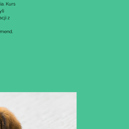
ia. Kurs
li
cji z
omend.