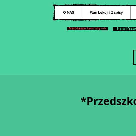
O NAS
Plan Lekcji i Zapisy
Najbliższe terminy -->
Psie Prze
*Przedszko