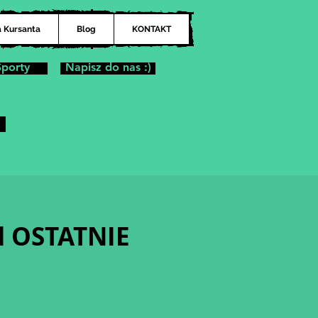
a Kursanta
Blog
KONTAKT
Sporty
Napisz do nas :)
ad OSTATNIE