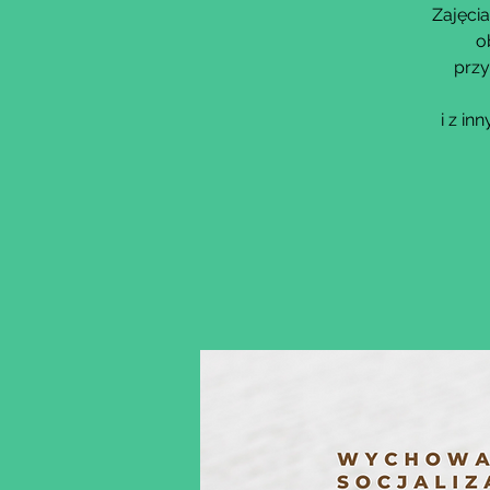
Zajęcia
o
przy
i z i