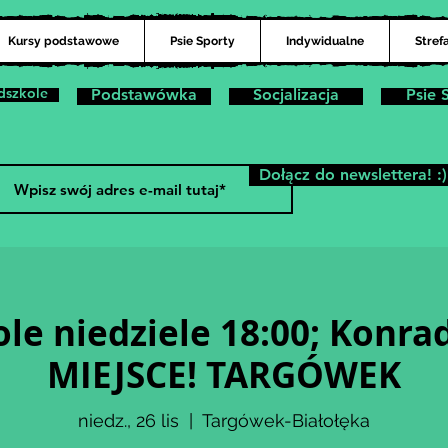
Kursy podstawowe
Psie Sporty
Indywidualne
Stref
dszkole
Podstawówka
Socjalizacja
Psie 
Dołącz do newslettera! :)
le niedziele 18:00; Konr
MIEJSCE! TARGÓWEK
niedz., 26 lis
  |  
Targówek-Białołęka