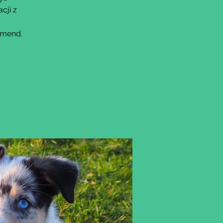
cji z
omend.