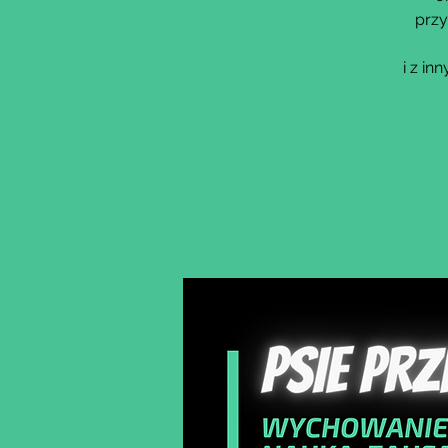
przy
i z i