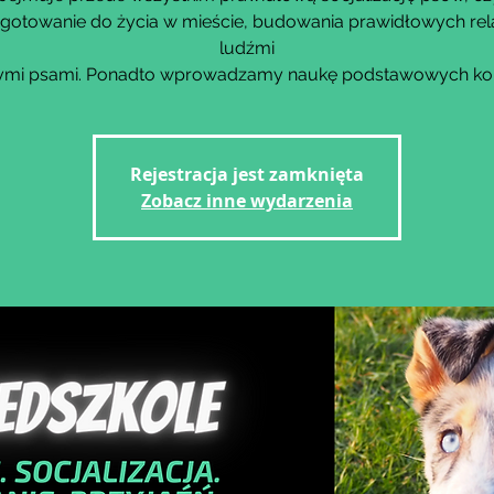
gotowanie do życia w mieście, budowania prawidłowych rela
ludźmi
nnymi psami. Ponadto wprowadzamy naukę podstawowych k
Rejestracja jest zamknięta
Zobacz inne wydarzenia