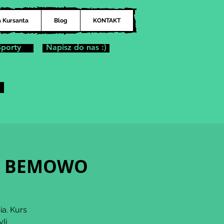
a Kursanta
Blog
KONTAKT
Sporty
Napisz do nas :)
ina BEMOWO
ia. Kurs
li