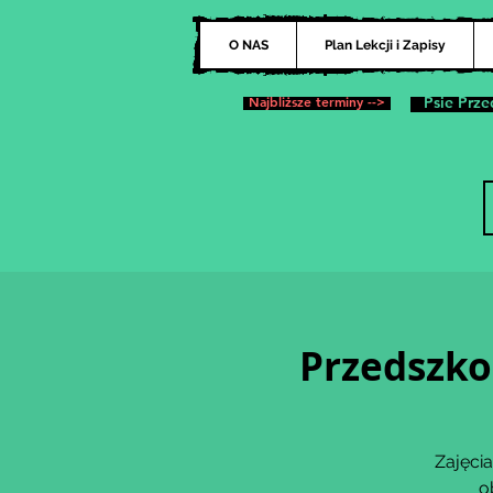
O NAS
Plan Lekcji i Zapisy
Najbliższe terminy -->
Psie Prze
Przedszko
Zajęcia
o