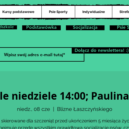
Kursy podstawowe
Psie Sporty
Indywidualne
Stref
dszkole
Podstawówka
Socjalizacja
Psie 
Dołącz do newslettera! :)
le niedziele 14:00; Paul
niedz., 08 cze
  |  
Blizne Łaszczyńskiego
 skierowane dla szczeniąt przed ukończeniem 5 miesiąca życ
bejmuje przede wszystkim prawidłową socjalizację psów, czy