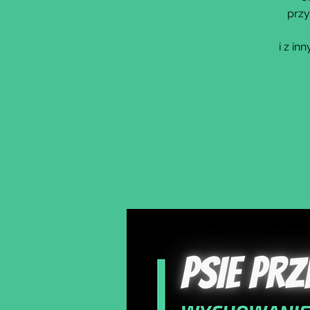
przy
i z i