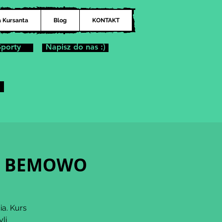
a Kursanta
Blog
KONTAKT
Sporty
Napisz do nas :)
ina BEMOWO
ia. Kurs
li