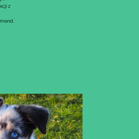
cji z
omend.