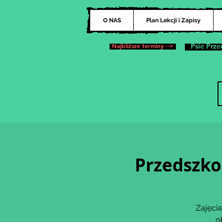
O NAS
Plan Lekcji i Zapisy
Najbliższe terminy -->
Psie Prze
Przedszko
Zajęcia
o