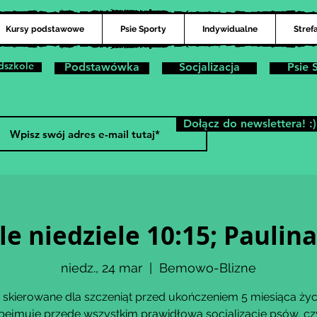
Kursy podstawowe
Psie Sporty
Indywidualne
Stref
dszkole
Podstawówka
Socjalizacja
Psie 
Dołącz do newslettera! :)
le niedziele 10:15; Paul
niedz., 24 mar
  |  
Bemowo-Blizne
 skierowane dla szczeniąt przed ukończeniem 5 miesiąca życ
bejmuje przede wszystkim prawidłową socjalizację psów, czy