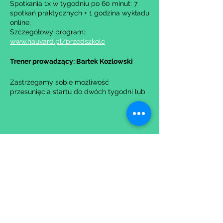
Spotkania 1x w tygodniu po 60 minut: 7
spotkań praktycznych + 1 godzina wykładu
online.
Szczegółowy program:
www.hauvard.pl/przedszkole
Trener prowadzący: Bartek Kozlowski
Zastrzegamy sobie możliwość
przesunięcia startu do dwóch tygodni lub
anulowania grupy w przypadku zbyt małej
liczby zgłoszeń.
Udostępnij to wydarzenie
Wypełniając formularz zgadzasz się z naszą
Polityką
Prywatności.
Zastrzegamy sobie możliwość przesunięcia startu kursu do
dwóch tygodni od proponowanego terminu rozpoczęcia lub