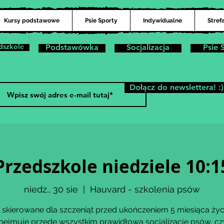
Kursy podstawowe
Psie Sporty
Indywidualne
Stref
dszkole
Podstawówka
Socjalizacja
Psie 
Dołącz do newslettera! :)
Przedszkole niedziele 10:1
niedz., 30 sie
  |  
Hauvard - szkolenia psów
 skierowane dla szczeniąt przed ukończeniem 5 miesiąca życ
bejmuje przede wszystkim prawidłową socjalizację psów, czy