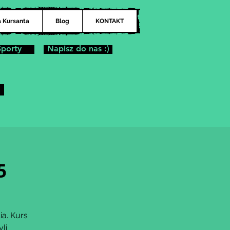
a Kursanta
Blog
KONTAKT
Sporty
Napisz do nas :)
5
ia. Kurs
li