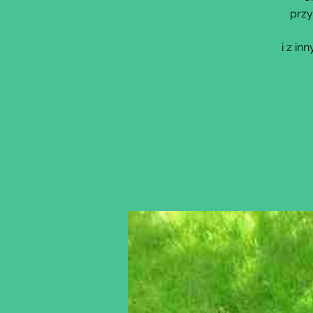
przy
i z i