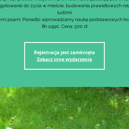
gotowanie do życia w mieście, budowania prawidłowych rela
ludźmi
nnymi psami. Ponadto wprowadzamy naukę podstawowych k
8h zajęć. Cena: 500 zł
Rejestracja jest zamknięta
Zobacz inne wydarzenia