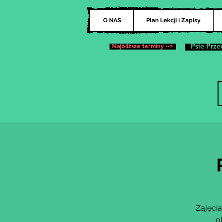
O NAS
Plan Lekcji i Zapisy
Najbliższe terminy -->
Psie Prze
Zajęcia
o