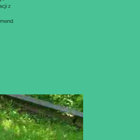
cji z
omend.