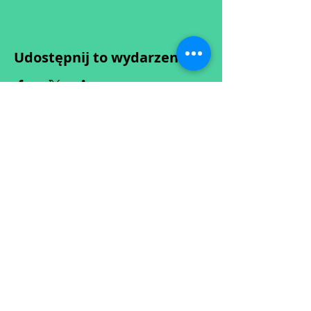
Udostępnij to wydarzenie
Wypełniając formularz zgadzasz się z naszą
Polityką
Prywatności.
Zastrzegamy sobie możliwość przesunięcia startu kursu do
dwóch tygodni od proponowanego terminu rozpoczęcia lub
jego anulowania
w przypadku nie uzbierania się minimalnej liczby osób w
grupie.
O ewentualnych zmianach będziemy informować drogą
mailową.
Dołącz do newslettera! :)