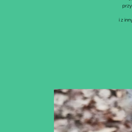
przy
i z i