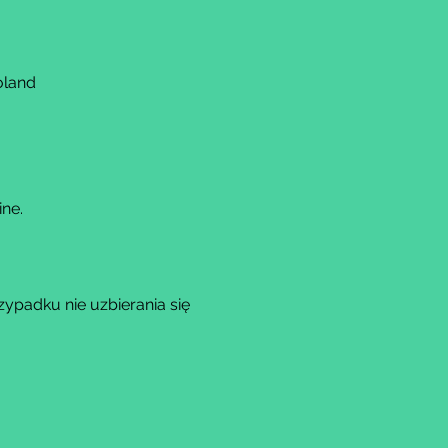
oland
ne.
padku nie uzbierania się 