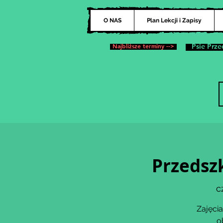
O NAS
Plan Lekcji i Zapisy
Najbliższe terminy -->
Psie Prze
Przedszk
c
Zajęcia
o