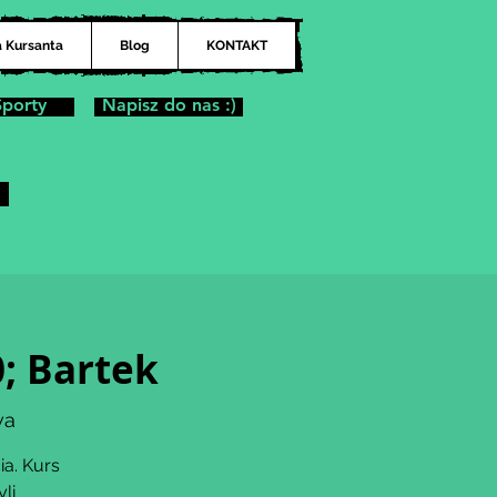
a Kursanta
Blog
KONTAKT
Sporty
Napisz do nas :)
0; Bartek
wa
ia. Kurs
li