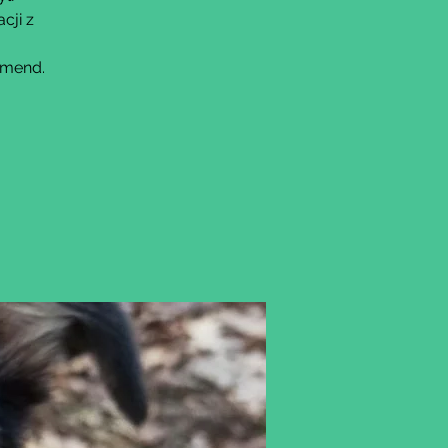
cji z
omend.