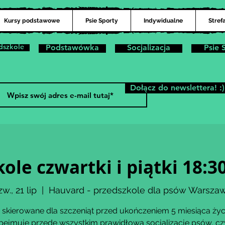
Kursy podstawowe
Psie Sporty
Indywidualne
Stref
dszkole
Podstawówka
Socjalizacja
Psie 
Dołącz do newslettera! :)
ole czwartki i piątki 18:3
zw., 21 lip
  |  
Hauvard - przedszkole dla psów Warsza
 skierowane dla szczeniąt przed ukończeniem 5 miesiąca życ
bejmuje przede wszystkim prawidłową socjalizację psów, czy