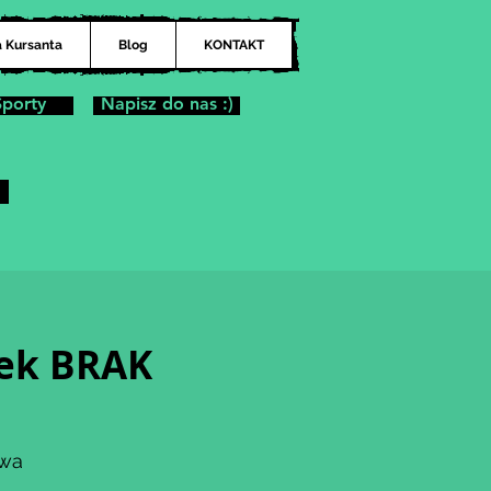
a Kursanta
Blog
KONTAKT
Sporty
Napisz do nas :)
tek BRAK
awa