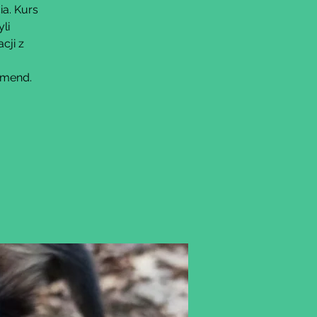
ia. Kurs
li
cji z
omend.