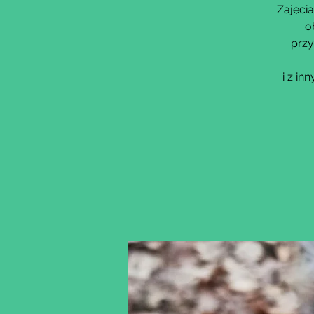
Zajęcia
o
przy
i z i