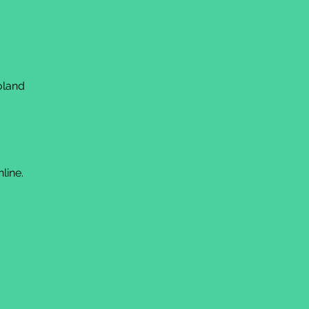
oland
line.