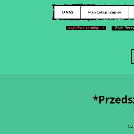
O NAS
Plan Lekcji i Zapisy
Najbliższe terminy -->
Psie Prze
*Przeds
cz