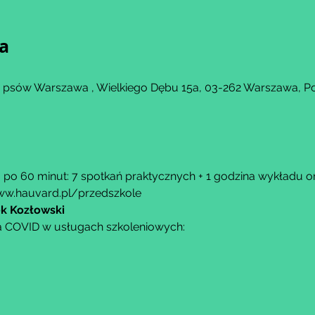
ja
a psów Warszawa , Wielkiego Dębu 15a, 03-262 Warszawa, P
 po 60 minut: 7 spotkań praktycznych + 1 godzina wykładu on
w.hauvard.pl/przedszkole
ek Kozłowski
a COVID w usługach szkoleniowych: