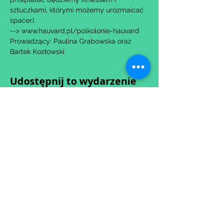
sztuczkami, którymi możemy urozmaicać 
spacer).
--> www.hauvard.pl/polkolonie-hauvard
Prowadzący: Paulina Grabowska oraz 
Bartek Kozłowski
Udostępnij to wydarzenie
Wypełniając formularz zgadzasz się z naszą
Polityką
Prywatności.
Zastrzegamy sobie możliwość przesunięcia startu kursu do
dwóch tygodni od proponowanego terminu rozpoczęcia lub
jego anulowania
w przypadku nie uzbierania się minimalnej liczby osób w
grupie.
O ewentualnych zmianach będziemy informować drogą
mailową.
Dołącz do newslettera! :)