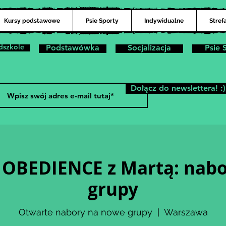
Kursy podstawowe
Psie Sporty
Indywidualne
Stref
dszkole
Podstawówka
Socjalizacja
Psie 
Dołącz do newslettera! :)
OBEDIENCE z Martą: nabo
grupy
Otwarte nabory na nowe grupy
  |  
Warszawa