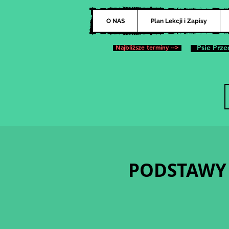
O NAS
Plan Lekcji i Zapisy
Najbliższe terminy -->
Psie Prze
PODSTAWY 