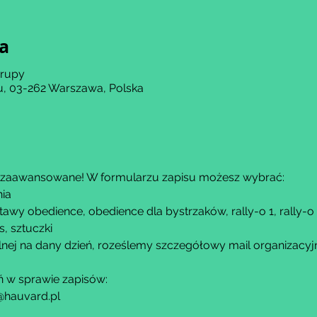
ja
grupy
, 03-262 Warszawa, Polska
a zaawansowane! W formularzu zapisu możesz wybrać:
nia
tawy obedience, obedience dla bystrzaków, rally-o 1, rally-o
s, sztuczki
lnej na dany dzień, roześlemy szczegółowy mail organizac
ń w sprawie zapisów:
@hauvard.pl