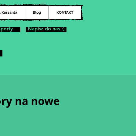
a Kursanta
Blog
KONTAKT
Sporty
Napisz do nas :)
ry na nowe