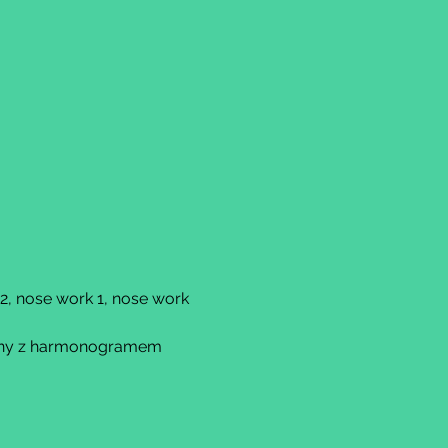
 2, nose work 1, nose work 
yjny z harmonogramem 