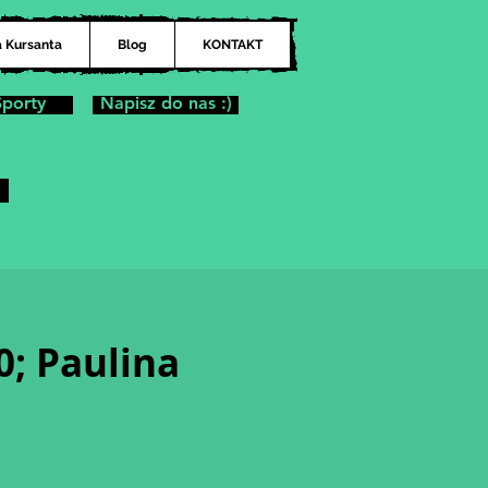
a Kursanta
Blog
KONTAKT
Sporty
Napisz do nas :)
0; Paulina