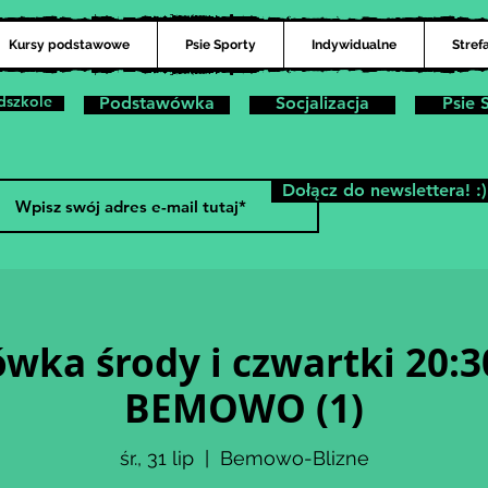
Kursy podstawowe
Psie Sporty
Indywidualne
Stref
dszkole
Podstawówka
Socjalizacja
Psie 
Dołącz do newslettera! :)
ka środy i czwartki 20:3
BEMOWO (1)
śr., 31 lip
  |  
Bemowo-Blizne