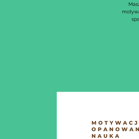
Masz
motywa
sp