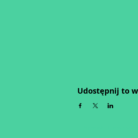
Udostępnij to 
Wypełniając formularz zgadza
Zastrzegamy sobie możliwość 