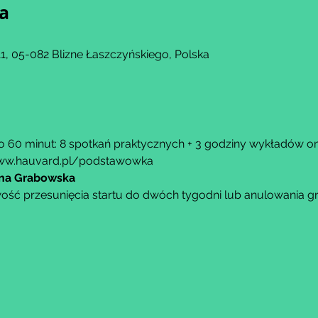
ja
, 05-082 Blizne Łaszczyńskiego, Polska
o 60 minut: 8 spotkań praktycznych + 3 godziny wykładów onl
ww.hauvard.pl/podstawowka
ina Grabowska
ość przesunięcia startu do dwóch tygodni lub anulowania g