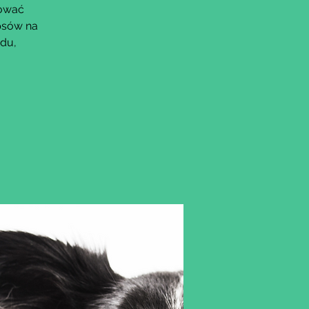
dować
psów na
du,