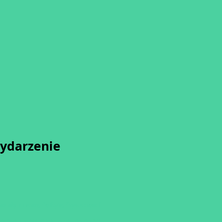
wydarzenie
sz się z naszą
Polityką Prywatności.
przesunięcia startu kursu do dwóch