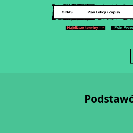
O NAS
Plan Lekcji i Zapisy
Najbliższe terminy -->
Psie Prze
Podstawów