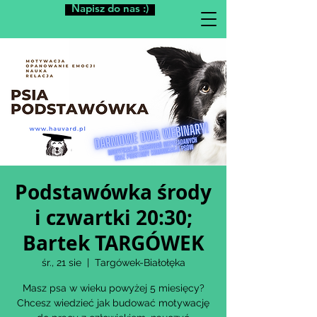
Napisz do nas :)
Podstawówka środy
i czwartki 20:30;
Bartek TARGÓWEK
śr., 21 sie
  |  
Targówek-Białołęka
Masz psa w wieku powyżej 5 miesięcy?
Chcesz wiedzieć jak budować motywację