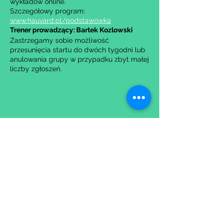
wykładów online.
Szczegółowy program:
www.hauvard.pl/podstawowka
Trener prowadzący: Bartek Kozlowski
Zastrzegamy sobie możliwość
przesunięcia startu do dwóch tygodni lub
anulowania grupy w przypadku zbyt małej
liczby zgłoszeń.
Udostępnij to wydarzenie
Wypełniając formularz zgadzasz się z naszą
Polityką
Prywatności.
Zastrzegamy sobie możliwość przesunięcia startu kursu do
dwóch tygodni od proponowanego terminu rozpoczęcia lub
jego anulowania
w przypadku nie uzbierania się minimalnej liczby osób w
grupie.
O ewentualnych zmianach będziemy informować drogą