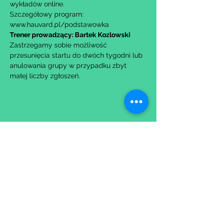
wykładów online.
Szczegółowy program: 
www.hauvard.pl/podstawowka
Trener prowadzący: Bartek Kozlowski
Zastrzegamy sobie możliwość 
przesunięcia startu do dwóch tygodni lub 
anulowania grupy w przypadku zbyt 
małej liczby zgłoszeń.
Udostępnij to wydarzenie
Wypełniając formularz zgadzasz się z naszą
Polityką
Prywatności.
Zastrzegamy sobie możliwość przesunięcia startu kursu do
dwóch tygodni od proponowanego terminu rozpoczęcia lub
jego anulowania
w przypadku nie uzbierania się minimalnej liczby osób w