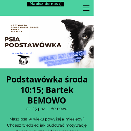
Napisz do nas :)
Podstawówka środa
10:15; Bartek
BEMOWO
śr., 25 paź
  |  
Bemowo
Masz psa w wieku powyżej 5 miesięcy?
Chcesz wiedzieć jak budować motywację