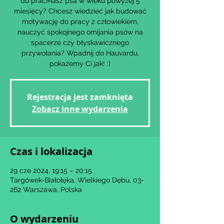
do pracMasz psa w wieku powyżej 5
miesięcy? Chcesz wiedzieć jak budować
motywację do pracy z człowiekiem,
nauczyć spokojnego omijania psów na
spacerze czy błyskawicznego
przywołania? Wpadnij do Hauvardu,
Rejestracja jest zamknięta
Zobacz inne wydarzenia
Czas i lokalizacja
29 cze 2024, 19:15 – 20:15
Targówek-Białołęka, Wielkiego Dębu, 03-
262 Warszawa, Polska
O wydarzeniu