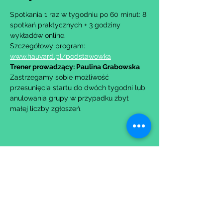
Spotkania 1 raz w tygodniu po 60 minut: 8 
spotkań praktycznych + 3 godziny 
wykładów online.
Szczegółowy program: 
www.hauvard.pl/podstawowka
Trener prowadzący: Paulina Grabowska
Zastrzegamy sobie możliwość 
przesunięcia startu do dwóch tygodni lub 
anulowania grupy w przypadku zbyt 
małej liczby zgłoszeń.
Udostępnij to wydarzenie
Wypełniając formularz zgadzasz się z naszą
Polityką
Prywatności.