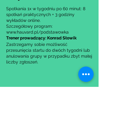
Spotkania 1x w tygodniu po 60 minut: 8
spotkań praktycznych + 3 godziny
wykładów online.
Szczegółowy program:
www.hauvard.pl/podstawowka
Trener prowadzący: Konrad Słowik
Zastrzegamy sobie możliwość
przesunięcia startu do dwóch tygodni lub
anulowania grupy w przypadku zbyt małej
liczby zgłoszeń.
Udostępnij to wydarzenie
Wypełniając formularz zgadzasz się z naszą
Polityką
Prywatności.