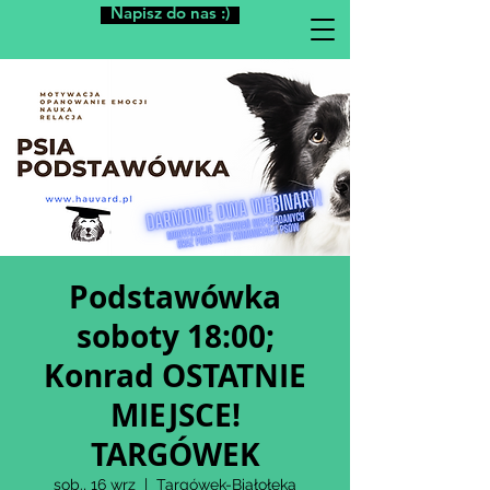
Napisz do nas :)
Podstawówka
soboty 18:00;
Konrad OSTATNIE
MIEJSCE!
TARGÓWEK
sob., 16 wrz
  |  
Targówek-Białołęka