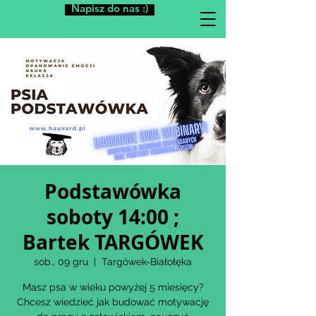
Napisz do nas :)
Podstawówka
soboty 14:00 ;
Bartek TARGÓWEK
sob., 09 gru
  |  
Targówek-Białołęka
Masz psa w wieku powyżej 5 miesięcy?
Chcesz wiedzieć jak budować motywację