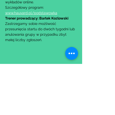
wykładów online.
Szczegółowy program: 
www.hauvard.pl/podstawowka
Trener prowadzący: Bartek Kozlowski
Zastrzegamy sobie możliwość 
przesunięcia startu do dwóch tygodni lub 
anulowania grupy w przypadku zbyt 
małej liczby zgłoszeń.
Udostępnij to wydarzenie
Wypełniając formularz zgadzasz się z naszą
Polityką
Prywatności.
Zastrzegamy sobie możliwość przesunięcia startu kursu do
dwóch tygodni od proponowanego terminu rozpoczęcia lub
jego anulowania
w przypadku nie uzbierania się minimalnej liczby osób w