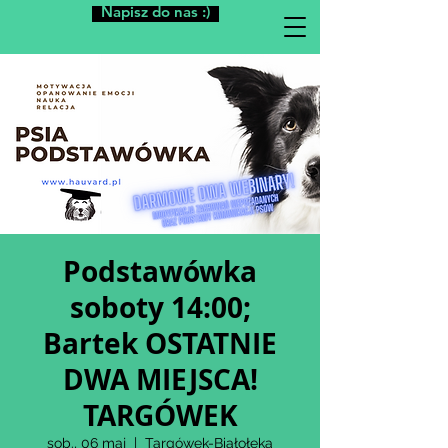
Napisz do nas :)
Podstawówka
soboty 14:00;
Bartek OSTATNIE
DWA MIEJSCA!
TARGÓWEK
sob., 06 maj
  |  
Targówek-Białołęka