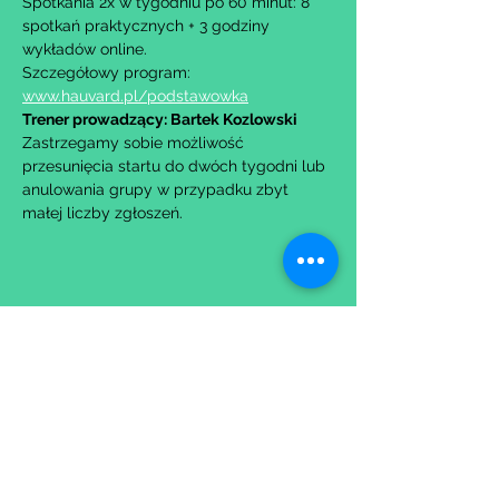
Spotkania 2x w tygodniu po 60 minut: 8 
spotkań praktycznych + 3 godziny 
wykładów online.
Szczegółowy program: 
www.hauvard.pl/podstawowka
Trener prowadzący: Bartek Kozlowski
Zastrzegamy sobie możliwość 
przesunięcia startu do dwóch tygodni lub 
anulowania grupy w przypadku zbyt 
małej liczby zgłoszeń.
Udostępnij to wydarzenie
Wypełniając formularz zgadzasz się z naszą
Polityką
Prywatności.
Zastrzegamy sobie możliwość przesunięcia startu kursu do