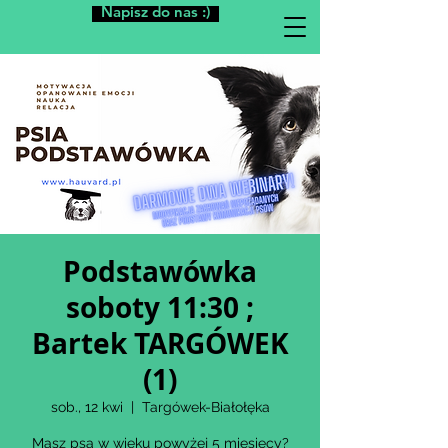
Napisz do nas :)
Podstawówka
soboty 11:30 ;
Bartek TARGÓWEK
(1)
sob., 12 kwi
  |  
Targówek-Białołęka
Masz psa w wieku powyżej 5 miesięcy?