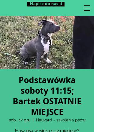
Napisz do nas :)
Podstawówka
soboty 11:15;
Bartek OSTATNIE
MIEJSCE
sob., 12 gru
  |  
Hauvard - szkolenia psów
Masz psa w wieku 5-12 miesięcy?