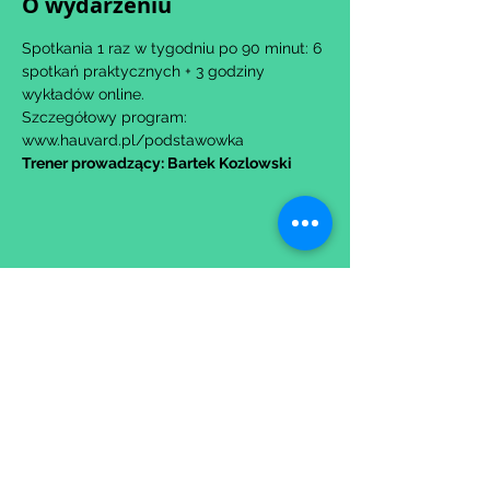
O wydarzeniu
Spotkania 1 raz w tygodniu po 90 minut: 6 
spotkań praktycznych + 3 godziny 
wykładów online.
Szczegółowy program: 
www.hauvard.pl/podstawowka
Trener prowadzący: Bartek Kozlowski
Udostępnij to wydarzenie
Wypełniając formularz zgadzasz się z naszą
Polityką
Prywatności.
Zastrzegamy sobie możliwość przesunięcia startu kursu do
dwóch tygodni od proponowanego terminu rozpoczęcia lub
jego anulowania
w przypadku nie uzbierania się minimalnej liczby osób w
grupie.