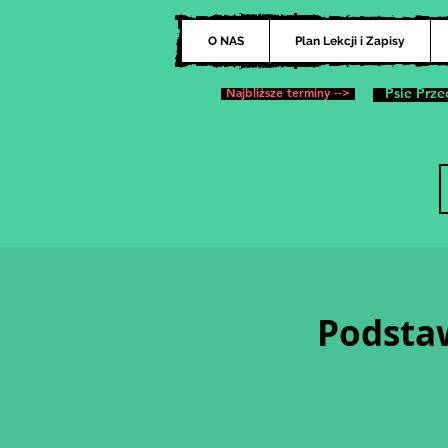
O NAS
Plan Lekcji i Zapisy
Najbliższe terminy -->
Psie Prze
Podsta