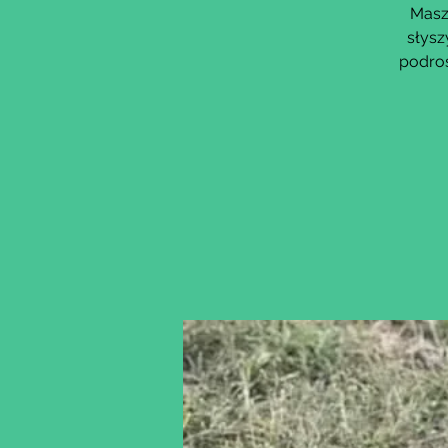
Masz 
słysz
podros