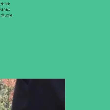
ię nie
ełznać
 długie