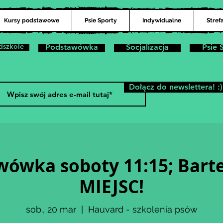
Kursy podstawowe
Psie Sporty
Indywidualne
Stref
dszkole
Podstawówka
Socjalizacja
Psie 
Dołącz do newslettera! :)
wówka soboty 11:15; Bart
MIEJSC!
sob., 20 mar
  |  
Hauvard - szkolenia psów