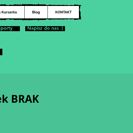
a Kursanta
Blog
KONTAKT
Sporty
Napisz do nas :)
ek BRAK