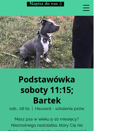
Napisz do nas :)
Podstawówka
soboty 11:15;
Bartek
sob., 06 lis
  |  
Hauvard - szkolenia psów
Masz psa w wieku 5-10 miesięcy?
Nieznośnego nastolatka, który Cię nie