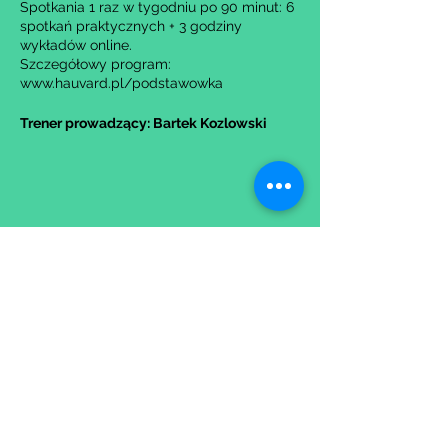
Spotkania 1 raz w tygodniu po 90 minut: 6
spotkań praktycznych + 3 godziny
wykładów online.
Szczegółowy program:
www.hauvard.pl/podstawowka
Trener prowadzący: Bartek Kozlowski
Udostępnij to wydarzenie
Wypełniając formularz zgadzasz się z naszą
Polityką
Prywatności.
Zastrzegamy sobie możliwość przesunięcia startu kursu do
dwóch tygodni od proponowanego terminu rozpoczęcia lub
jego anulowania
w przypadku nie uzbierania się minimalnej liczby osób w
grupie.
O ewentualnych zmianach będziemy informować drogą
mailową.