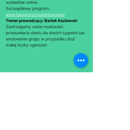
wykładów online.
Szczegółowy program: 
www.hauvard.pl/podstawowka
Trener prowadzący: Bartek Kozlowski
Zastrzegamy sobie możliwość 
przesunięcia startu do dwóch tygodni lub 
anulowania grupy w przypadku zbyt 
małej liczby zgłoszeń.
Udostępnij to wydarzenie
Wypełniając formularz zgadzasz się z naszą
Polityką
Prywatności.
Zastrzegamy sobie możliwość przesunięcia startu kursu do
dwóch tygodni od proponowanego terminu rozpoczęcia lub
jego anulowania
w przypadku nie uzbierania się minimalnej liczby osób w