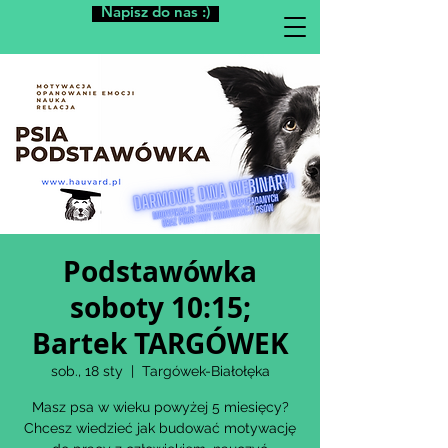
Napisz do nas :)
Podstawówka
soboty 10:15;
Bartek TARGÓWEK
sob., 18 sty
  |  
Targówek-Białołęka
Masz psa w wieku powyżej 5 miesięcy?
Chcesz wiedzieć jak budować motywację