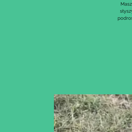
Masz 
słysz
podros