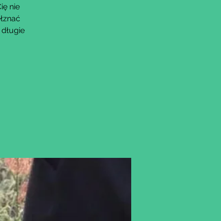
ię nie
ełznać
 długie