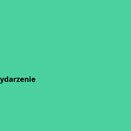
wydarzenie
sz się z naszą
Polityką Prywatności.
przesunięcia startu kursu do dwóch
o terminu rozpoczęcia lub jego