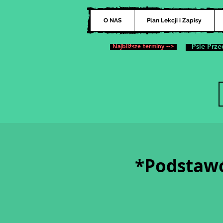
O NAS
Plan Lekcji i Zapisy
Najbliższe terminy -->
Psie Prze
*Podstawó