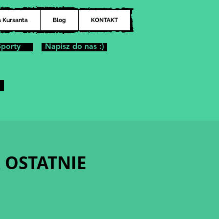
a Kursanta
Blog
KONTAKT
Sporty
Napisz do nas :)
k OSTATNIE