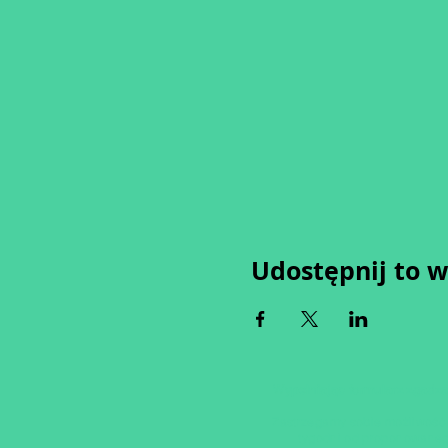
Udostępnij to 
Wypełniając formularz zgadza
Zastrzegamy sobie możliwość 
tygodni od proponowaneg