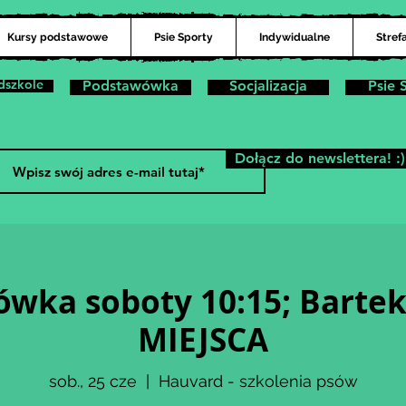
Kursy podstawowe
Psie Sporty
Indywidualne
Stref
dszkole
Podstawówka
Socjalizacja
Psie 
Dołącz do newslettera! :)
wka soboty 10:15; Barte
MIEJSCA
sob., 25 cze
  |  
Hauvard - szkolenia psów