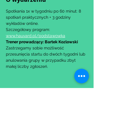
Spotkania 1x w tygodniu po 60 minut: 8 
spotkań praktycznych + 3 godziny 
wykładów online.
Szczegółowy program: 
www.hauvard.pl/podstawowka
Trener prowadzący: Bartek Kozlowski
Zastrzegamy sobie możliwość 
przesunięcia startu do dwóch tygodni lub 
anulowania grupy w przypadku zbyt 
małej liczby zgłoszeń.
Udostępnij to wydarzenie
Wypełniając formularz zgadzasz się z naszą
Polityką