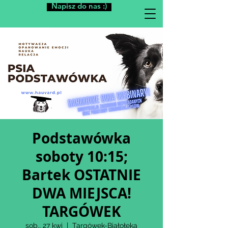
Napisz do nas :)
Podstawówka
soboty 10:15;
Bartek OSTATNIE
DWA MIEJSCA!
TARGÓWEK
sob., 27 kwi
  |  
Targówek-Białołęka