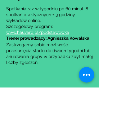
Spotkania raz w tygodniu po 60 minut: 8
spotkań praktycznych + 3 godziny
wykładów online.
Szczegółowy program:
www.hauvard.pl/podstawowka
Trener prowadzący: Agnieszka Kowalska
Zastrzegamy sobie możliwość
przesunięcia startu do dwóch tygodni lub
anulowania grupy w przypadku zbyt małej
liczby zgłoszeń.
Udostępnij to wydarzenie
Wypełniając formularz zgadzasz się z naszą
Polityką
Prywatności.