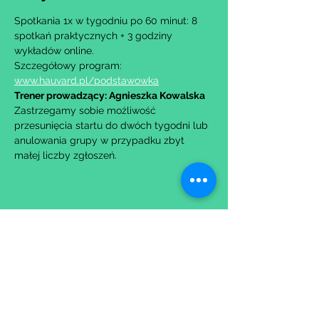
Spotkania 1x w tygodniu po 60 minut: 8 
spotkań praktycznych + 3 godziny 
wykładów online.
Szczegółowy program: 
www.hauvard.pl/podstawowka
Trener prowadzący: Agnieszka Kowalska
Zastrzegamy sobie możliwość 
przesunięcia startu do dwóch tygodni lub 
anulowania grupy w przypadku zbyt 
małej liczby zgłoszeń.
Udostępnij to wydarzenie
Wypełniając formularz zgadzasz się z naszą
Polityką
Prywatności.