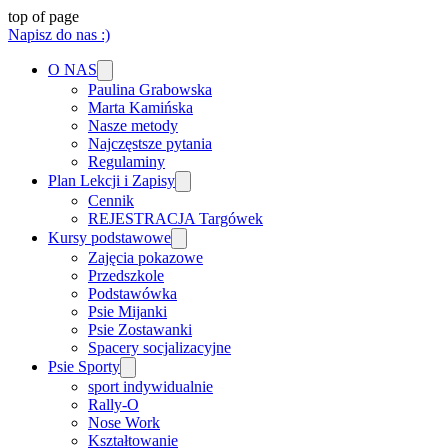
top of page
Napisz do nas :)
O NAS
Paulina Grabowska
Marta Kamińska
Nasze metody
Najczęstsze pytania
Regulaminy
Plan Lekcji i Zapisy
Cennik
REJESTRACJA Targówek
Kursy podstawowe
Zajęcia pokazowe
Przedszkole
Podstawówka
Psie Mijanki
Psie Zostawanki
Spacery socjalizacyjne
Psie Sporty
sport indywidualnie
Rally-O
Nose Work
Kształtowanie