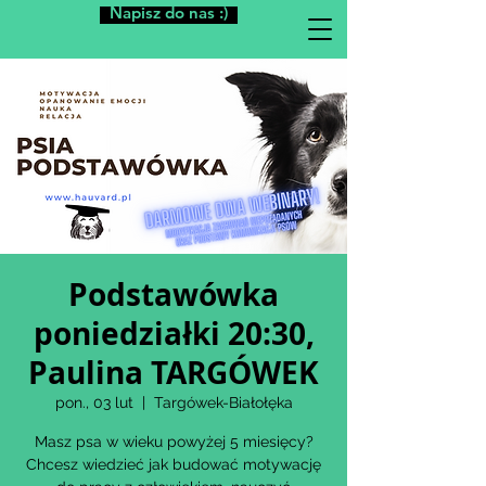
Napisz do nas :)
Podstawówka
poniedziałki 20:30,
Paulina TARGÓWEK
pon., 03 lut
  |  
Targówek-Białołęka
Masz psa w wieku powyżej 5 miesięcy?
Chcesz wiedzieć jak budować motywację