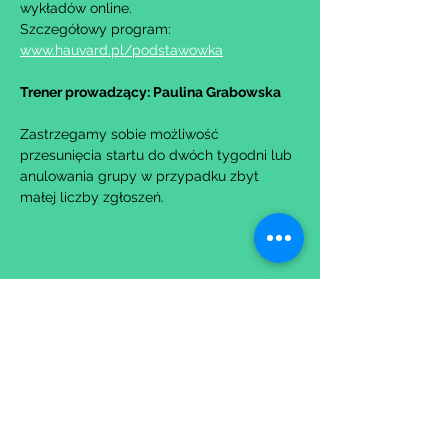
wykładów online.
Szczegółowy program: 
www.hauvard.pl/podstawowka
Trener prowadzący: Paulina Grabowska
Zastrzegamy sobie możliwość 
przesunięcia startu do dwóch tygodni lub 
anulowania grupy w przypadku zbyt 
małej liczby zgłoszeń.
Udostępnij to wydarzenie
Wypełniając formularz zgadzasz się z naszą
Polityką
Prywatności.
Zastrzegamy sobie możliwość przesunięcia startu kursu do