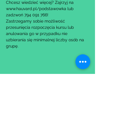
Chcesz wiedzieć więcej? Zajrzyj na 
www.hauvard.pl/podstawowka lub 
zadzwoń 794 091 766!
Zastrzegamy sobie możliwość 
przesunięcia rozpoczęcia kursu lub 
anulowania go w przypadku nie 
uzbierania się minimalnej liczby osób na 
grupę.
Udostępnij to wydarzenie
Wypełniając formularz zgadzasz się z naszą
Polityką
Prywatności.
Zastrzegamy sobie możliwość przesunięcia startu kursu do
dwóch tygodni od proponowanego terminu rozpoczęcia lub
jego anulowania
w przypadku nie uzbierania się minimalnej liczby osób w