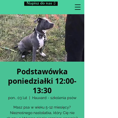
Napisz do nas :)
Podstawówka
poniedziałki 12:00-
13:30
pon., 03 lut
  |  
Hauvard - szkolenia psów
Masz psa w wieku 5-12 miesięcy?
Nieznośnego nastolatka, który Cię nie