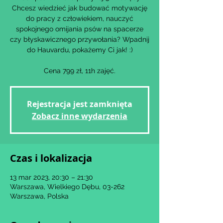
Chcesz wiedzieć jak budować motywację
do pracy z człowiekiem, nauczyć
spokojnego omijania psów na spacerze
czy błyskawicznego przywołania? Wpadnij
do Hauvardu, pokażemy Ci jak! :)
Cena 799 zł, 11h zajęć.
Rejestracja jest zamknięta
Zobacz inne wydarzenia
Czas i lokalizacja
13 mar 2023, 20:30 – 21:30
Warszawa, Wielkiego Dębu, 03-262
Warszawa, Polska