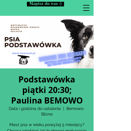
Napisz do nas :)
Podstawówka
piątki 20:30;
Paulina BEMOWO
Data i godzina do ustalenia
  |  
Bemowo-
Blizne
Masz psa w wieku powyżej 5 miesięcy?
Chcesz wiedzieć jak budować motywację