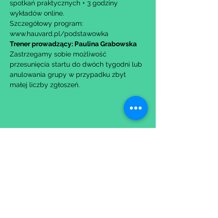
spotkań praktycznych + 3 godziny 
wykładów online.
Szczegółowy program: 
www.hauvard.pl/podstawowka
Trener prowadzący: Paulina Grabowska
Zastrzegamy sobie możliwość 
przesunięcia startu do dwóch tygodni lub 
anulowania grupy w przypadku zbyt 
małej liczby zgłoszeń.
Udostępnij to wydarzenie
Wypełniając formularz zgadzasz się z naszą
Polityką
Prywatności.
Zastrzegamy sobie możliwość przesunięcia startu kursu do
dwóch tygodni od proponowanego terminu rozpoczęcia lub