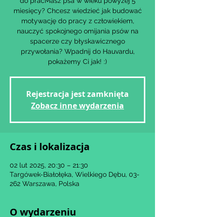
do pracMasz psa w wieku powyżej 5
miesięcy? Chcesz wiedzieć jak budować
motywację do pracy z człowiekiem,
nauczyć spokojnego omijania psów na
spacerze czy błyskawicznego
przywołania? Wpadnij do Hauvardu,
Rejestracja jest zamknięta
Zobacz inne wydarzenia
Czas i lokalizacja
02 lut 2025, 20:30 – 21:30
Targówek-Białołęka, Wielkiego Dębu, 03-
262 Warszawa, Polska
O wydarzeniu