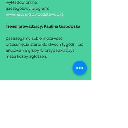
wykładów online.
Szczegółowy program: 
www.hauvard.pl/podstawowka
Trener prowadzący: Paulina Grabowska
Zastrzegamy sobie możliwość 
przesunięcia startu do dwóch tygodni lub 
anulowania grupy w przypadku zbyt 
małej liczby zgłoszeń.
Udostępnij to wydarzenie
Wypełniając formularz zgadzasz się z naszą
Polityką
Prywatności.
Zastrzegamy sobie możliwość przesunięcia startu kursu do