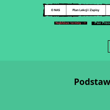
O NAS
Plan Lekcji i Zapisy
Najbliższe terminy -->
Psie Prze
Podstawó