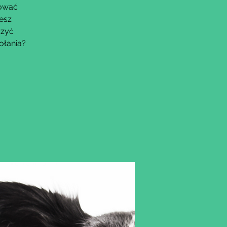
dować
esz
czyć
ołania?