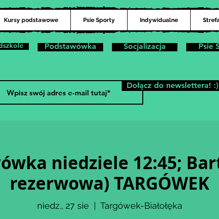
Kursy podstawowe
Psie Sporty
Indywidualne
Stref
dszkole
Podstawówka
Socjalizacja
Psie 
Dołącz do newslettera! :)
wka niedziele 12:45; Bart
rezerwowa) TARGÓWEK
niedz., 27 sie
  |  
Targówek-Białołęka