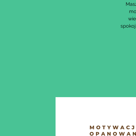
Masz
mo
wie
spokoj