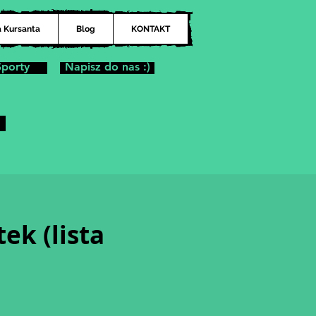
a Kursanta
Blog
KONTAKT
Sporty
Napisz do nas :)
ek (lista