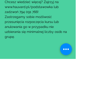
Chcesz wiedzieć więcej? Zajrzyj na 
www.hauvard.pl/podstawowka lub 
zadzwoń 794 091 766!
Zastrzegamy sobie możliwość 
przesunięcia rozpoczęcia kursu lub 
anulowania go w przypadku nie 
uzbierania się minimalnej liczby osób na 
grupę.
Udostępnij to wydarzenie
Wypełniając formularz zgadzasz się z naszą
Polityką
Prywatności.
Zastrzegamy sobie możliwość przesunięcia startu kursu do
dwóch tygodni od proponowanego terminu rozpoczęcia lub
jego anulowania
w przypadku nie uzbierania się minimalnej liczby osób w