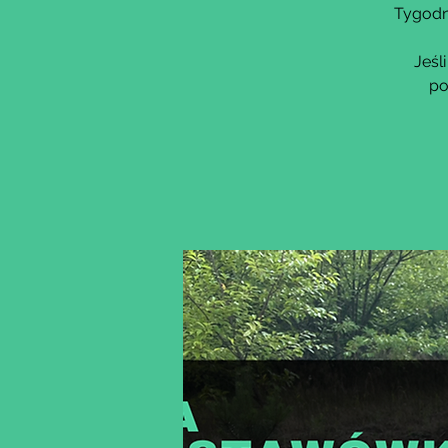
Tygodni
Jeśl
po