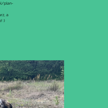
pl/plan-
rz, a
 :)