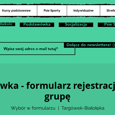
Kursy podstawowe
Psie Sporty
Indywidualne
Stref
dszkole
Podstawówka
Socjalizacja
Psie 
Dołącz do newslettera! :)
ka - formularz rejestrac
grupę
Wybór w formularzu
  |  
Targówek-Białołęka