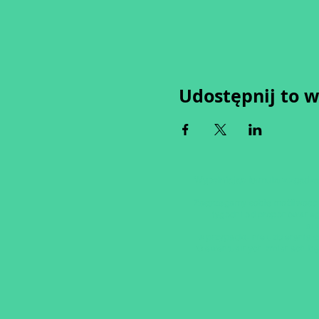
Udostępnij to 
Wypełniając formularz zgadza
Zastrzegamy sobie możliwość 
tygodni od proponowaneg
an
w przypadku nie uzbierania s
O ewentualnych zmianach bę