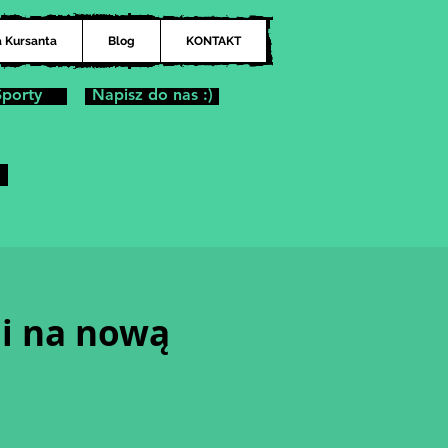
a Kursanta
Blog
KONTAKT
Sporty
Napisz do nas :)
ji na nową