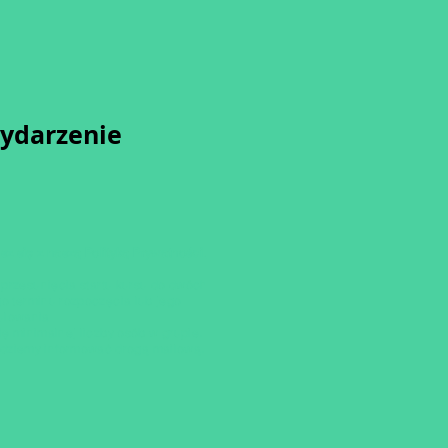
wydarzenie
sz się z naszą
Polityką Prywatności.
przesunięcia startu kursu do dwóch
o terminu rozpoczęcia lub jego
ulowania
ię minimalnej liczby osób w grupie.
dziemy informować drogą mailową.