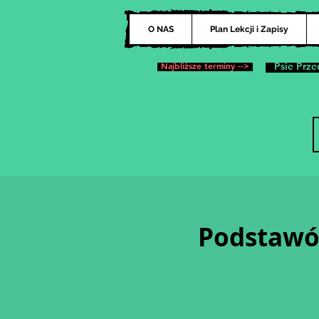
O NAS
Plan Lekcji i Zapisy
Najbliższe terminy -->
Psie Prze
Podstawów