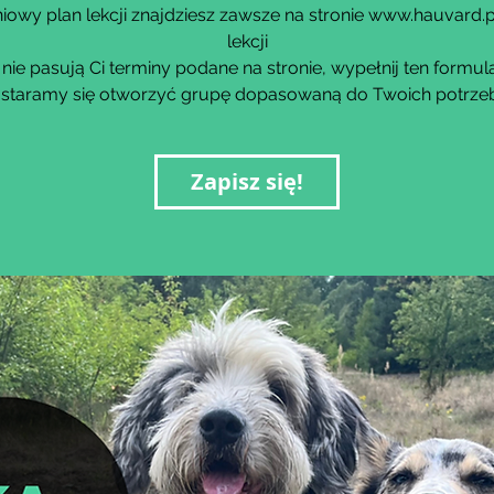
owy plan lekcji znajdziesz zawsze na stronie www.hauvard.
lekcji
i nie pasują Ci terminy podane na stronie, wypełnij ten formula
staramy się otworzyć grupę dopasowaną do Twoich potrzeb!
Zapisz się!