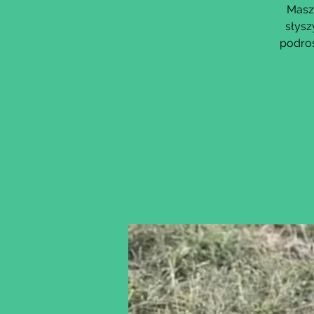
Masz 
słysz
podros