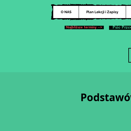
O NAS
Plan Lekcji i Zapisy
Najbliższe terminy -->
Psie Prze
Podstawów