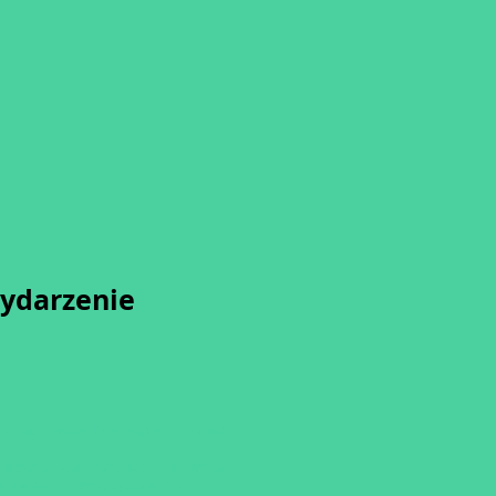
wydarzenie
sz się z naszą
Polityką Prywatności.
przesunięcia startu kursu do dwóch
o terminu rozpoczęcia lub jego