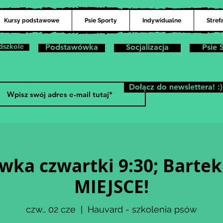
Kursy podstawowe
Psie Sporty
Indywidualne
Stref
dszkole
Podstawówka
Socjalizacja
Psie 
Dołącz do newslettera! :)
ka czwartki 9:30; Barte
MIEJSCE!
czw., 02 cze
  |  
Hauvard - szkolenia psów