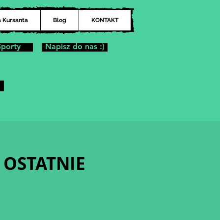
a Kursanta
Blog
KONTAKT
Sporty
Napisz do nas :)
k OSTATNIE