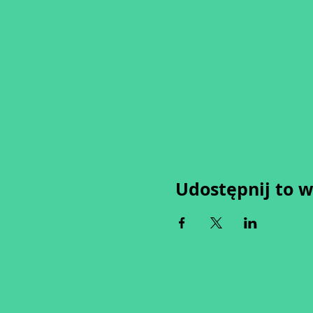
Udostępnij to 
Wypełniając formularz zgadza
Zastrzegamy sobie możliwość 
tygodni od proponowaneg