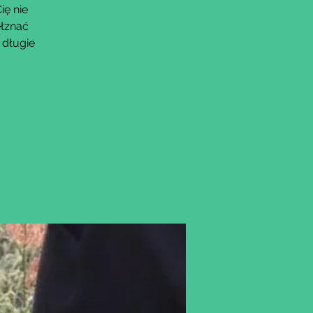
ię nie
ełznać
 długie