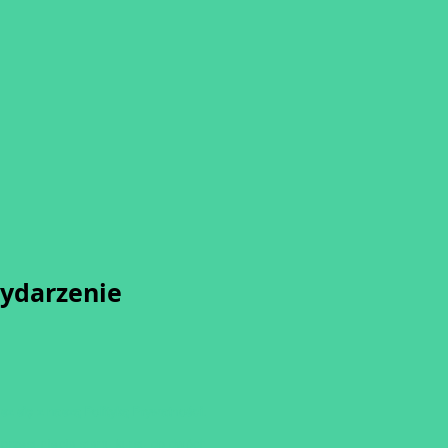
wydarzenie
sz się z naszą
Polityką Prywatności.
przesunięcia startu kursu do dwóch