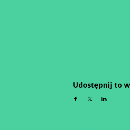
Udostępnij to 
Wypełniając formularz zgadza
Zastrzegamy sobie możliwość 