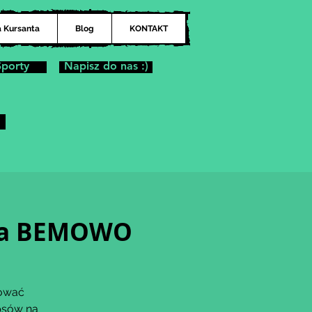
a Kursanta
Blog
KONTAKT
Sporty
Napisz do nas :)
ina BEMOWO
dować
psów na