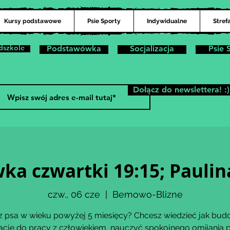
Kursy podstawowe
Psie Sporty
Indywidualne
Stref
dszkole
Podstawówka
Socjalizacja
Psie 
Dołącz do newslettera! :)
ka czwartki 19:15; Paul
czw., 06 cze
  |  
Bemowo-Blizne
 psa w wieku powyżej 5 miesięcy? Chcesz wiedzieć jak bu
cję do pracy z człowiekiem, nauczyć spokojnego omijania 