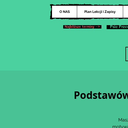
O NAS
Plan Lekcji i Zapisy
Najbliższe terminy -->
Psie Prze
Podstawów
Masz
motywa