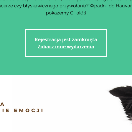
acerze czy błyskawicznego przywołania? Wpadnij do Hauvar
Rejestracja jest zamknięta
Zobacz inne wydarzenia