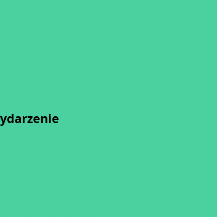
wydarzenie
sz się z naszą
Polityką Prywatności.
przesunięcia startu kursu do dwóch
o terminu rozpoczęcia lub jego
ulowania
ię minimalnej liczby osób w grupie.