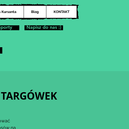
a Kursanta
Blog
KONTAKT
Sporty
Napisz do nas :)
ek TARGÓWEK
dować
psów na