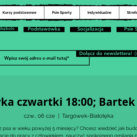
Kursy podstawowe
Psie Sporty
Indywidualne
Stref
dszkole
Podstawówka
Socjalizacja
Psie 
Dołącz do newslettera! :)
a czwartki 18:00; Bart
czw., 06 cze
  |  
Targówek-Białołęka
 psa w wieku powyżej 5 miesięcy? Chcesz wiedzieć jak bu
cję do pracy z człowiekiem, nauczyć spokojnego omijania 