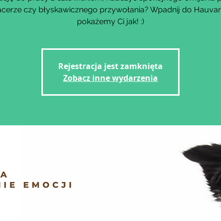
acerze czy błyskawicznego przywołania? Wpadnij do Hauvar
Rejestracja jest zamknięta
Zobacz inne wydarzenia