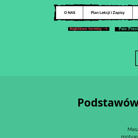
O NAS
Plan Lekcji i Zapisy
Najbliższe terminy -->
Psie Prze
Podstawówk
Masz
motywa