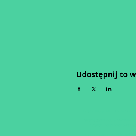
Udostępnij to 
Wypełniając formularz zgadza
Zastrzegamy sobie możliwość 
tygodni od proponowaneg
an
w przypadku nie uzbierania s