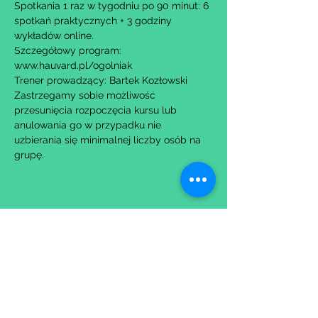
Spotkania 1 raz w tygodniu po 90 minut: 6 
spotkań praktycznych + 3 godziny 
wykładów online.
Szczegółowy program: 
www.hauvard.pl/ogolniak
Trener prowadzący: Bartek Kozłowski
Zastrzegamy sobie możliwość 
przesunięcia rozpoczęcia kursu lub 
anulowania go w przypadku nie 
uzbierania się minimalnej liczby osób na 
grupę.
Udostępnij to wydarzenie
Wypełniając formularz zgadzasz się z naszą
Polityką
Prywatności.