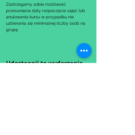
Zastrzegamy sobie możliwość 
przesunięcia daty rozpoczęcia zajęć lub 
anulowania kursu w przypadku nie 
uzbierania się minimalnej liczby osób na 
grupę.
Udostępnij to wydarzenie
Wypełniając formularz zgadzasz się z naszą
Polityką
Prywatności.
Zastrzegamy sobie możliwość przesunięcia startu kursu do
dwóch tygodni od proponowanego terminu rozpoczęcia lub
jego anulowania
w przypadku nie uzbierania się minimalnej liczby osób w
grupie.
O ewentualnych zmianach będziemy informować drogą
mailową.