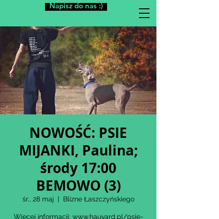
Napisz do nas :)
NOWOŚĆ: PSIE
MIJANKI, Paulina;
środy 17:00
BEMOWO (3)
śr., 28 maj
  |  
Blizne Łaszczyńskiego
Więcej informacji: www.hauvard.pl/psie-