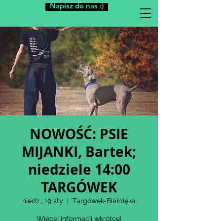
Napisz do nas :)
NOWOŚĆ: PSIE
MIJANKI, Bartek;
niedziele 14:00
TARGÓWEK
niedz., 19 sty
  |  
Targówek-Białołęka
Więcej informacji wkrótce!